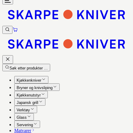
Søk etter produkter …
Kjøkkenkniver
Bryner og knivsliping
Kjøkkenutstyr
Japansk grill
Verktøy
Glass
Servering
Matvarer