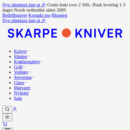
Nye slipekurs lagt ut 🎉
·
Gratis frakt over 2 500,-
·
Rask levering 1-3
dager
·
Norsk nettbutikk siden 2009
Bedriftsgaver
·
Kontakt oss
·
Bloggen
Nye slipekurs lagt ut 🎉
Kniver
Sliping
Kjøkkenutstyr
Grill
Verktøy
Servering
Glass
Matvarer
Nyheter
Salg