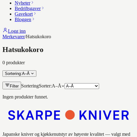
Nyheter
Bedriftsgaver
Gavekort
Bloggen
Logg inn
Merkevarer
/
Hatsukokoro
Hatsukokoro
0
produkt
er
Sortering
:
A–Å
Sortering
Sorter:
A–Å
Filter
Ingen produkter funnet.
Japanske kniver og kjøkkenutstyr av høyeste kvalitet — valgt med