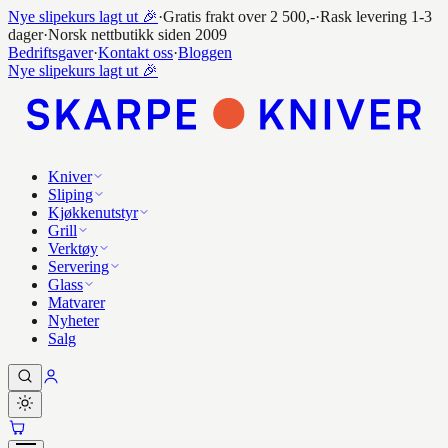
Nye slipekurs lagt ut 🎉
·
Gratis frakt over 2 500,-
·
Rask levering 1-3
dager
·
Norsk nettbutikk siden 2009
Bedriftsgaver
·
Kontakt oss
·
Bloggen
Nye slipekurs lagt ut 🎉
Kniver
Sliping
Kjøkkenutstyr
Grill
Verktøy
Servering
Glass
Matvarer
Nyheter
Salg