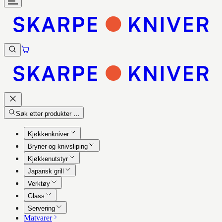
Søk etter produkter …
Kjøkkenkniver
Bryner og knivsliping
Kjøkkenutstyr
Japansk grill
Verktøy
Glass
Servering
Matvarer