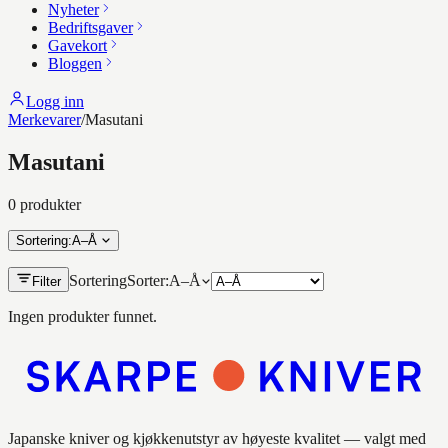
Nyheter
Bedriftsgaver
Gavekort
Bloggen
Logg inn
Merkevarer
/
Masutani
Masutani
0
produkt
er
Sortering
:
A–Å
Sortering
Sorter:
A–Å
Filter
Ingen produkter funnet.
Japanske kniver og kjøkkenutstyr av høyeste kvalitet — valgt med