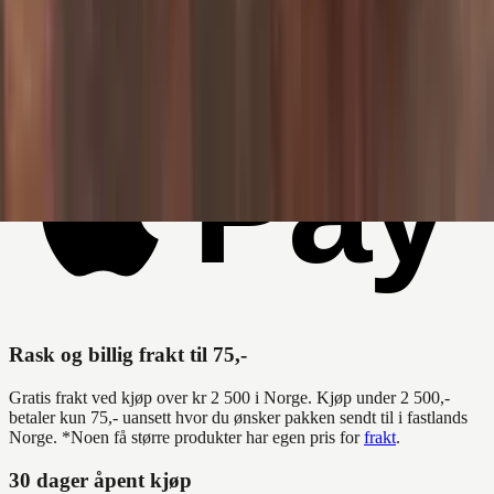
Rask og billig frakt til 75,-
Gratis frakt ved kjøp over kr 2 500 i Norge. Kjøp under 2 500,-
betaler kun 75,- uansett hvor du ønsker pakken sendt til i fastlands
Norge. *Noen få større produkter har egen pris for
frakt
.
30 dager åpent kjøp