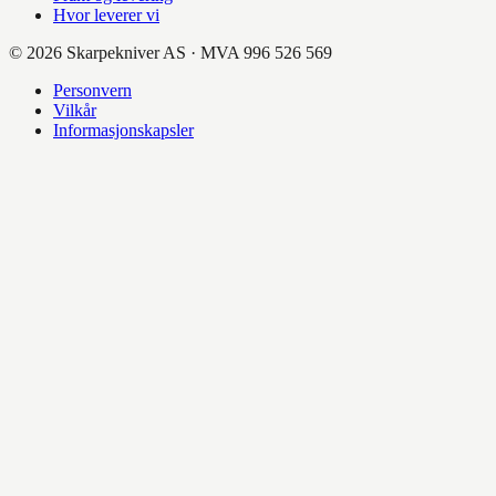
Hvor leverer vi
©
2026
Skarpekniver AS
·
MVA
996 526 569
Personvern
Vilkår
Informasjonskapsler