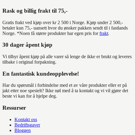
Rask og billig frakt til 75,-
Gratis frakt ved kjøp over kr 2 500 i Norge. Kjøp under 2 500,-
betaler kun 75,- uansett hvor du ønsker pakken sendt til i fastlands
Norge. *Noen få større produkter har egen pris for
frakt
.
30 dager åpent kjøp
Vi tilbyr åpent kjøp på alle varer så lenge de ikke er brukt og leveres
tilbake i original forpakning.
En fantastisk kundeopplevelse!
Har du spørsmål i forbindelse med et av våre produkter eller er på
jakt etter noe spesielt? Ikke nøl med å ta kontakt og vi vil gjøre det
beste vi kan for å hjelpe deg.
Ressurser
Kontakt oss
Bedriftsgaver
Bloggen