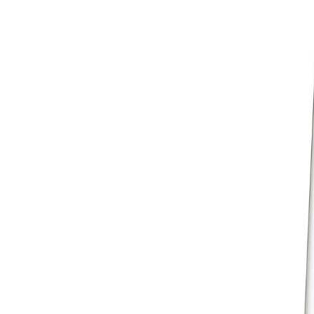
Søk etter produkter …
Kjøkkenkniver
Bryner og knivsliping
Kjøkkenutstyr
Japansk grill
Verktøy
Glass
Servering
Matvarer
Nyheter
Bedriftsgaver