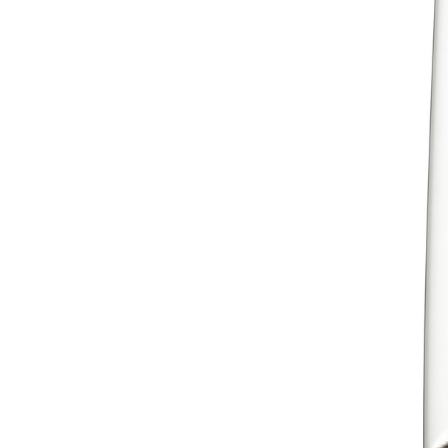
Gavekort
Bloggen
Logg inn
−
41
%