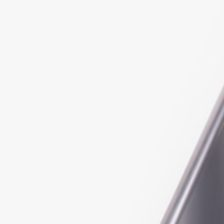
Gavekort
Bloggen
Logg inn