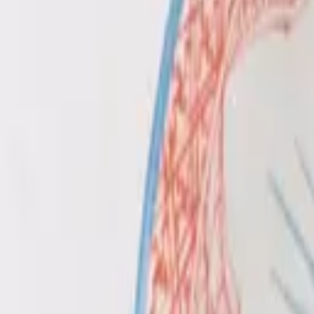
Gavekort
Bloggen
Logg inn