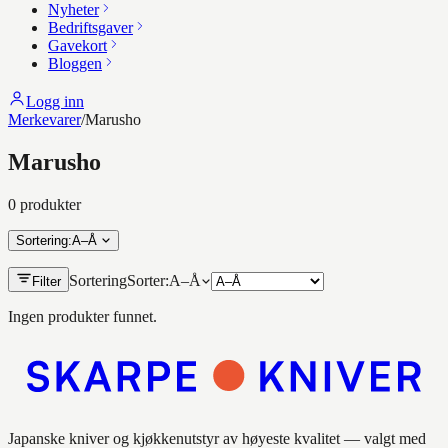
Nyheter
Bedriftsgaver
Gavekort
Bloggen
Logg inn
Merkevarer
/
Marusho
Marusho
0
produkt
er
Sortering
:
A–Å
Sortering
Sorter:
A–Å
Filter
Ingen produkter funnet.
Japanske kniver og kjøkkenutstyr av høyeste kvalitet — valgt med