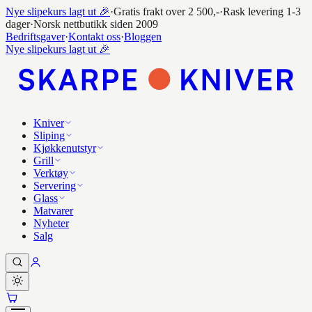
Nye slipekurs lagt ut 🎉
·
Gratis frakt over 2 500,-
·
Rask levering 1-3
dager
·
Norsk nettbutikk siden 2009
Bedriftsgaver
·
Kontakt oss
·
Bloggen
Nye slipekurs lagt ut 🎉
Kniver
Sliping
Kjøkkenutstyr
Grill
Verktøy
Servering
Glass
Matvarer
Nyheter
Salg