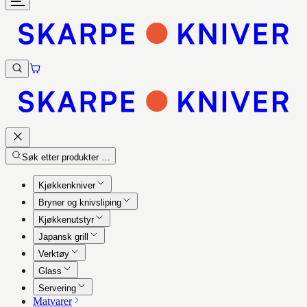
Søk etter produkter …
Kjøkkenkniver
Bryner og knivsliping
Kjøkkenutstyr
Japansk grill
Verktøy
Glass
Servering
Matvarer