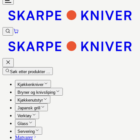
Søk etter produkter …
Kjøkkenkniver
Bryner og knivsliping
Kjøkkenutstyr
Japansk grill
Verktøy
Glass
Servering
Matvarer