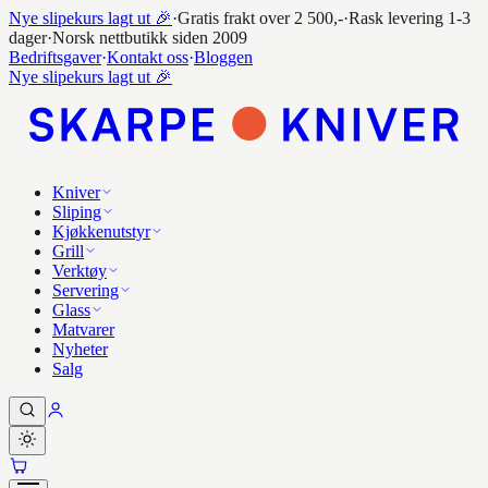
Nye slipekurs lagt ut 🎉
·
Gratis frakt over 2 500,-
·
Rask levering 1-3
dager
·
Norsk nettbutikk siden 2009
Bedriftsgaver
·
Kontakt oss
·
Bloggen
Nye slipekurs lagt ut 🎉
Kniver
Sliping
Kjøkkenutstyr
Grill
Verktøy
Servering
Glass
Matvarer
Nyheter
Salg