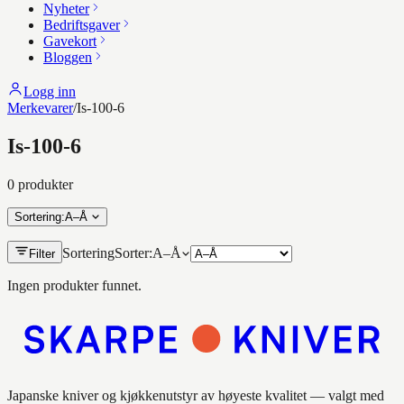
Nyheter
Bedriftsgaver
Gavekort
Bloggen
Logg inn
Merkevarer
/
Is-100-6
Is-100-6
0
produkt
er
Sortering
:
A–Å
Sortering
Sorter:
A–Å
Filter
Ingen produkter funnet.
Japanske kniver og kjøkkenutstyr av høyeste kvalitet — valgt med