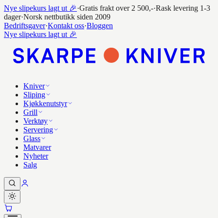
Nye slipekurs lagt ut 🎉
·
Gratis frakt over 2 500,-
·
Rask levering 1-3
dager
·
Norsk nettbutikk siden 2009
Bedriftsgaver
·
Kontakt oss
·
Bloggen
Nye slipekurs lagt ut 🎉
Kniver
Sliping
Kjøkkenutstyr
Grill
Verktøy
Servering
Glass
Matvarer
Nyheter
Salg