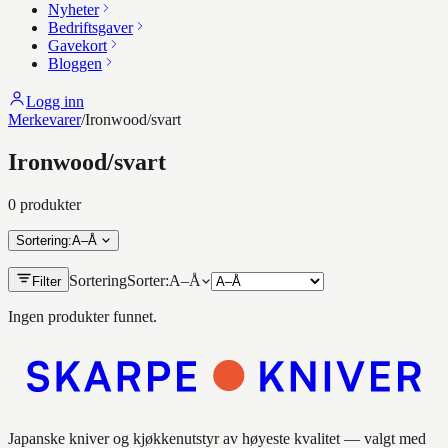
Nyheter
Bedriftsgaver
Gavekort
Bloggen
Logg inn
Merkevarer
/
Ironwood/svart
Ironwood/svart
0
produkt
er
Sortering
:
A–Å
Sortering
Sorter:
A–Å
Filter
Ingen produkter funnet.
Japanske kniver og kjøkkenutstyr av høyeste kvalitet — valgt med