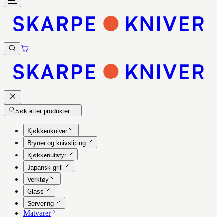
Søk etter produkter …
Kjøkkenkniver
Bryner og knivsliping
Kjøkkenutstyr
Japansk grill
Verktøy
Glass
Servering
Matvarer