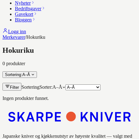
Nyheter
Bedriftsgaver
Gavekort
Bloggen
Logg inn
Merkevarer
/
Hokuriku
Hokuriku
0
produkt
er
Sortering
:
A–Å
Sortering
Sorter:
A–Å
Filter
Ingen produkter funnet.
Japanske kniver og kjøkkenutstyr av høyeste kvalitet — valgt med