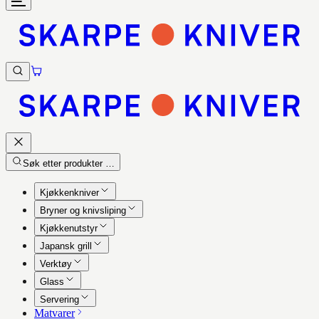
Søk etter produkter …
Kjøkkenkniver
Bryner og knivsliping
Kjøkkenutstyr
Japansk grill
Verktøy
Glass
Servering
Matvarer