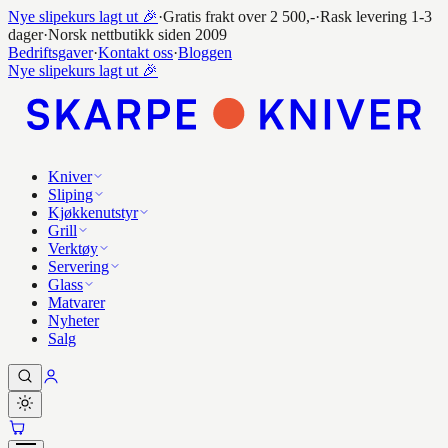
Nye slipekurs lagt ut 🎉
·
Gratis frakt over 2 500,-
·
Rask levering 1-3
dager
·
Norsk nettbutikk siden 2009
Bedriftsgaver
·
Kontakt oss
·
Bloggen
Nye slipekurs lagt ut 🎉
Kniver
Sliping
Kjøkkenutstyr
Grill
Verktøy
Servering
Glass
Matvarer
Nyheter
Salg