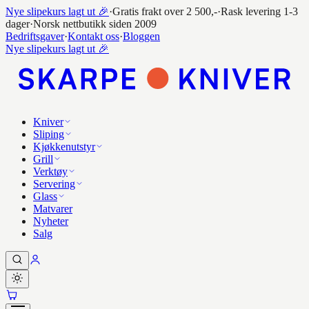
Nye slipekurs lagt ut 🎉
·
Gratis frakt over 2 500,-
·
Rask levering 1-3
dager
·
Norsk nettbutikk siden 2009
Bedriftsgaver
·
Kontakt oss
·
Bloggen
Nye slipekurs lagt ut 🎉
Kniver
Sliping
Kjøkkenutstyr
Grill
Verktøy
Servering
Glass
Matvarer
Nyheter
Salg