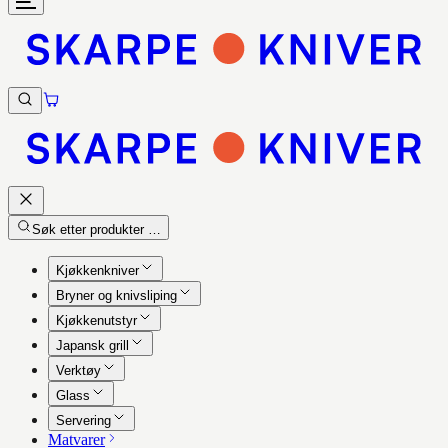
Søk etter produkter …
Kjøkkenkniver
Bryner og knivsliping
Kjøkkenutstyr
Japansk grill
Verktøy
Glass
Servering
Matvarer