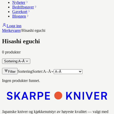
Nyheter
Bedriftsgaver
Gavekort
Bloggen
Logg inn
Merkevarer
/
Hisashi eguchi
Hisashi eguchi
0
produkt
er
Sortering
:
A–Å
Sortering
Sorter:
A–Å
Filter
Ingen produkter funnet.
Japanske kniver og kjøkkenutstyr av høyeste kvalitet — valgt med