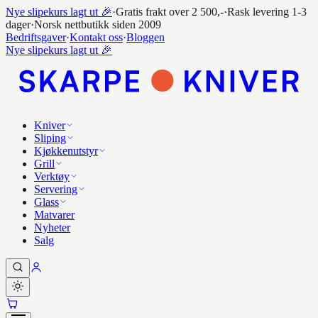
Nye slipekurs lagt ut 🎉
·
Gratis frakt over 2 500,-
·
Rask levering 1-3
dager
·
Norsk nettbutikk siden 2009
Bedriftsgaver
·
Kontakt oss
·
Bloggen
Nye slipekurs lagt ut 🎉
Kniver
Sliping
Kjøkkenutstyr
Grill
Verktøy
Servering
Glass
Matvarer
Nyheter
Salg