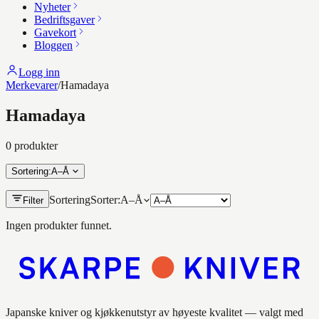
Nyheter
Bedriftsgaver
Gavekort
Bloggen
Logg inn
Merkevarer
/
Hamadaya
Hamadaya
0
produkt
er
Sortering
:
A–Å
Sortering
Sorter:
A–Å
Filter
Ingen produkter funnet.
Japanske kniver og kjøkkenutstyr av høyeste kvalitet — valgt med