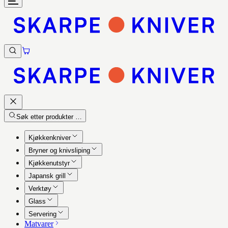
Søk etter produkter …
Kjøkkenkniver
Bryner og knivsliping
Kjøkkenutstyr
Japansk grill
Verktøy
Glass
Servering
Matvarer