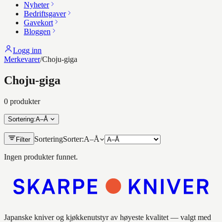
Nyheter
Bedriftsgaver
Gavekort
Bloggen
Logg inn
Merkevarer
/
Choju-giga
Choju-giga
0
produkt
er
Sortering
:
A–Å
Sortering
Sorter:
A–Å
Filter
Ingen produkter funnet.
Japanske kniver og kjøkkenutstyr av høyeste kvalitet — valgt med