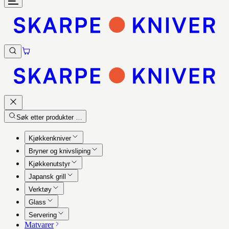
Søk etter produkter …
Kjøkkenkniver
Bryner og knivsliping
Kjøkkenutstyr
Japansk grill
Verktøy
Glass
Servering
Matvarer