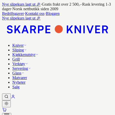
Nye slipekurs lagt ut 🎉
·
Gratis frakt over 2 500,-
·
Rask levering 1-3
dager
·
Norsk nettbutikk siden 2009
Bedriftsgaver
·
Kontakt oss
·
Bloggen
Nye slipekurs lagt ut 🎉
Kniver
Sliping
Kjøkkenutstyr
Grill
Verktøy
Servering
Glass
Matvarer
Nyheter
Salg