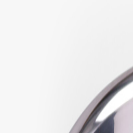
Søk etter produkter …
Kjøkkenkniver
Bryner og knivsliping
Kjøkkenutstyr
Japansk grill
Verktøy
Glass
Servering
Matvarer
Nyheter
Bedriftsgaver