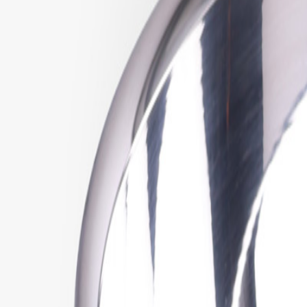
Gavekort
Bloggen
Logg inn