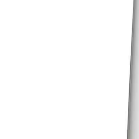
Søk etter produkter …
Kjøkkenkniver
Bryner og knivsliping
Kjøkkenutstyr
Japansk grill
Verktøy
Glass
Servering
Matvarer
Nyheter
Bedriftsgaver