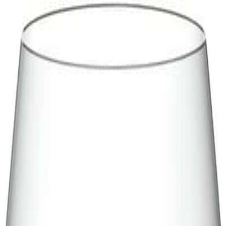
ager
·
Norsk nettbutikk siden 2009