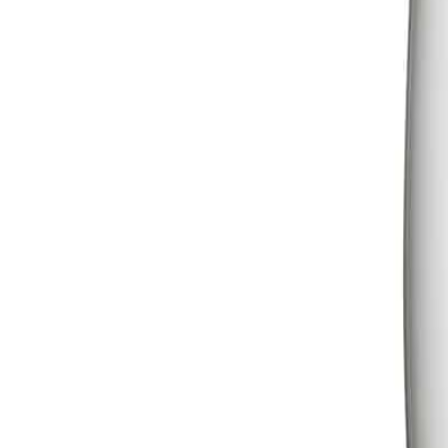
Gavekort
Bloggen
Logg inn
−
44
%